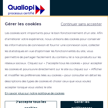
Gérer les cookies
Continuer sans accepter
La certification qualité a été délivrée au titre de la
catégorie d'action suivante :
Les cookies sont importants pour le bon fonctionnement d'un site. Afin
ACTIONS DE FORMATION
d'améliorer votre expérience, nous utilisons des cookies pour conserver
les informations de connexion et fournir une connexion sûre, collecter
les statistiques en vue d'optimiser les fonctionnalités du site, vous
permettre de partager facilement du contenu lié à nos produits sur les
réseaux sociaux. Cliquez sur « J'accepte tous les cookies » pour accepter
les cookies et poursuivre directement sur le site ou cliquez sur « Afficher
et modifier les préférences liées au cookies » pour consulter en détail les
Votre partenaire formation en gestion de patrimoine
descriptions des types de cookies et choisir ceux que vous voulez
accepter lorsque vous visitez le site.
En savoir plus sur notre politique de cookies
0
NOUS CONTACTER
J'accepte tous les
Gérer les
cookies
préférences