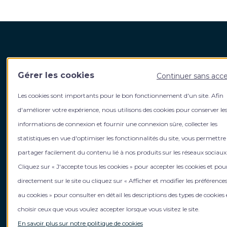
Harvest Fidroit Academy
Votre
Gérer les cookies
Continuer sans acc
5, rue de La Baume 75008 Paris
Qui s
Les cookies sont importants pour le bon fonctionnement d'un site. Afin
Contact
L’équi
Contact formation intra entreprise
Le gro
d'améliorer votre expérience, nous utilisons des cookies pour conserver le
Contact formation inter entreprise
Rejoig
informations de connexion et fournir une connexion sûre, collecter les
Inform
statistiques en vue d'optimiser les fonctionnalités du site, vous permettre
Mentions légales
Actuali
partager facilement du contenu lié à nos produits sur les réseaux sociaux
Politique de gestion des cookies
Cliquez sur « J'accepte tous les cookies » pour accepter les cookies et pou
Gérer mes cookies
directement sur le site ou cliquez sur « Afficher et modifier les préférences
Politique de confidentialité
CGV
au cookies » pour consulter en détail les descriptions des types de cookies 
choisir ceux que vous voulez accepter lorsque vous visitez le site.
En savoir plus sur notre politique de cookies