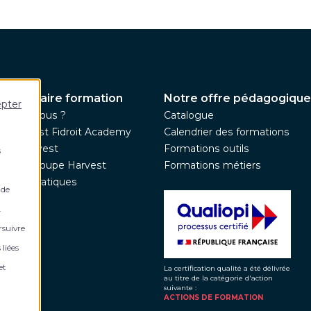
 partenaire formation
Notre offre pédagogique
epter
ommes-nous ?
Catalogue
pe Harvest Fidroit Academy
Calendrier des formations
upe Harvest
Formations outils
s
nez le groupe Harvest
Formations métiers
ations pratiques
 de
tés
.
rsuivre
 liées
et
La certification qualité a été délivrée
au titre de la catégorie d'action
suivante :
ACTIONS DE FORMATION