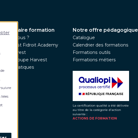
 partenaire formation
Notre offre pédagogique
epter
ommes-nous ?
Catalogue
pe Harvest Fidroit Academy
Calendrier des formations
upe Harvest
Formations outils
s
nez le groupe Harvest
Formations métiers
ations pratiques
 de
tés
.
rsuivre
 liées
et
La certification qualité a été délivrée
au titre de la catégorie d'action
suivante :
ACTIONS DE FORMATION
nces