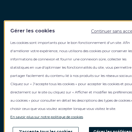
Harvest Fidroit Academy
Votre
Gérer les cookies
Continuer sans acc
5, rue de La Baume 75008 Paris
Qui s
Les cookies sont importants pour le bon fonctionnement d'un site. Afin
Contact
L’équi
Contact formation intra entreprise
Le gro
d'améliorer votre expérience, nous utilisons des cookies pour conserver le
Contact formation inter entreprise
Rejoig
informations de connexion et fournir une connexion sûre, collecter les
Inform
statistiques en vue d'optimiser les fonctionnalités du site, vous permettre
Mentions légales
Actuali
partager facilement du contenu lié à nos produits sur les réseaux sociaux
Politique de gestion des cookies
Cliquez sur « J'accepte tous les cookies » pour accepter les cookies et pou
Gérer mes cookies
directement sur le site ou cliquez sur « Afficher et modifier les préférences
Politique de confidentialité
CGV
au cookies » pour consulter en détail les descriptions des types de cookies 
choisir ceux que vous voulez accepter lorsque vous visitez le site.
En savoir plus sur notre politique de cookies
J'accepte tous les cookies
Gérer les préfére