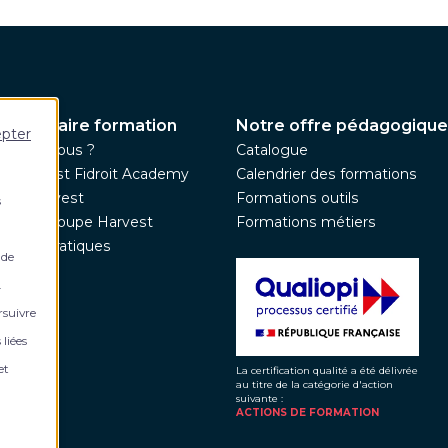
 partenaire formation
Notre offre pédagogique
epter
ommes-nous ?
Catalogue
pe Harvest Fidroit Academy
Calendrier des formations
upe Harvest
Formations outils
s
nez le groupe Harvest
Formations métiers
ations pratiques
 de
tés
.
rsuivre
 liées
et
La certification qualité a été délivrée
au titre de la catégorie d'action
suivante :
ACTIONS DE FORMATION