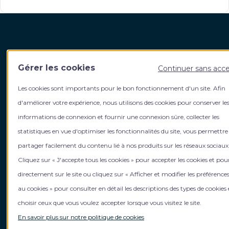
Harvest Fidroit Academy
Votre
Gérer les cookies
Continuer sans acc
5, rue de La Baume 75008 Paris
Qui s
Les cookies sont importants pour le bon fonctionnement d'un site. Afin
Contact
L’équi
Contact formation intra entreprise
Le gro
d'améliorer votre expérience, nous utilisons des cookies pour conserver le
Contact formation inter entreprise
Rejoig
informations de connexion et fournir une connexion sûre, collecter les
Inform
statistiques en vue d'optimiser les fonctionnalités du site, vous permettre
Mentions légales
Actuali
partager facilement du contenu lié à nos produits sur les réseaux sociaux
Politique de gestion des cookies
Cliquez sur « J'accepte tous les cookies » pour accepter les cookies et pou
Gérer mes cookies
directement sur le site ou cliquez sur « Afficher et modifier les préférences
Politique de confidentialité
CGV
au cookies » pour consulter en détail les descriptions des types de cookies 
choisir ceux que vous voulez accepter lorsque vous visitez le site.
En savoir plus sur notre politique de cookies