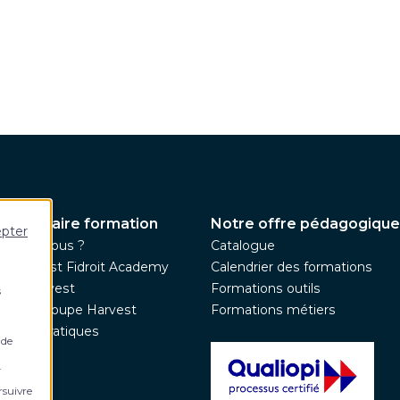
 partenaire formation
Notre offre pédagogique
epter
ommes-nous ?
Catalogue
pe Harvest Fidroit Academy
Calendrier des formations
upe Harvest
Formations outils
s
nez le groupe Harvest
Formations métiers
ations pratiques
 de
tés
.
rsuivre