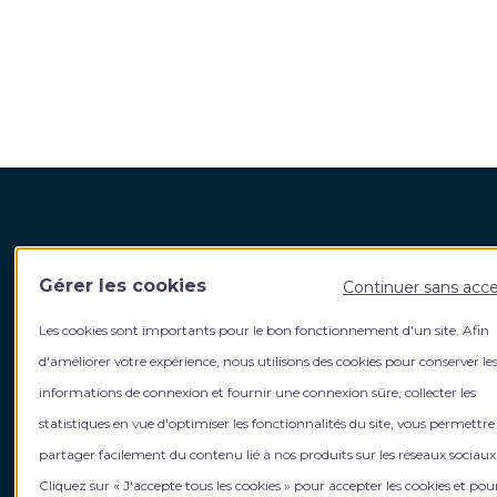
Harvest Fidroit Academy
Votre
Gérer les cookies
Continuer sans acc
5, rue de La Baume 75008 Paris
Qui s
Les cookies sont importants pour le bon fonctionnement d'un site. Afin
Contact
L’équi
Contact formation intra entreprise
Le gro
d'améliorer votre expérience, nous utilisons des cookies pour conserver le
Contact formation inter entreprise
Rejoig
informations de connexion et fournir une connexion sûre, collecter les
Inform
statistiques en vue d'optimiser les fonctionnalités du site, vous permettre
Mentions légales
Actuali
partager facilement du contenu lié à nos produits sur les réseaux sociaux
Politique de gestion des cookies
Cliquez sur « J'accepte tous les cookies » pour accepter les cookies et pou
Gérer mes cookies