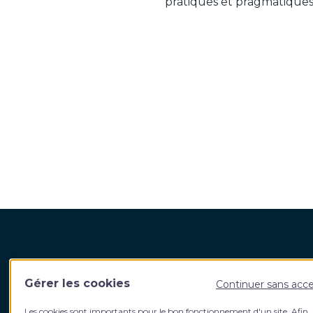
pratiques et pragmatiques,
Harvest Fidroit Academy
Votre
Gérer les cookies
Continuer sans acc
5, rue de La Baume 75008 Paris
Qui s
Les cookies sont importants pour le bon fonctionnement d'un site. Afin
Contact
L’équi