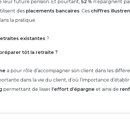
 leur future pension. Et pourtant,
52 %
n’épargnent pas 
tilisent des
placements bancaires
. Ces
chiffres illustren
ans la pratique.
retraites existantes
?
réparer tôt la retraite ?
ine
a pour rôle d’accompagner son client dans les différen
portante dans la vie du client, d’où l’importance d’établi
ng
permettant de lisser
l’effort d’épargne
et ainsi de
renf