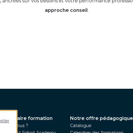
 ancrées sur vos besoins et votre performance professi
approche conseil
.
 partenaire formation
Notre offre pédagogique
epter
ommes-nous ?
Catalogue
pe Harvest Fidroit Academy
Calendrier des formations