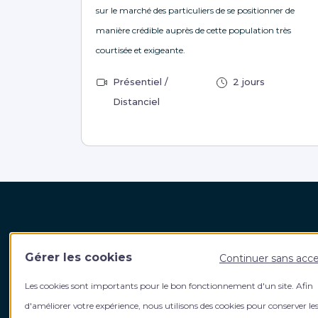
sur le marché des particuliers de se positionner de
manière crédible auprès de cette population très
courtisée et exigeante.
Présentiel /
2 jours
Distanciel
Harvest Fidroit Academy
Votre
Gérer les cookies
Continuer sans acc
5, rue de La Baume 75008 Paris
Qui s
Les cookies sont importants pour le bon fonctionnement d'un site. Afin
Contact
L’équi
Contact formation intra entreprise
Le gro
d'améliorer votre expérience, nous utilisons des cookies pour conserver le