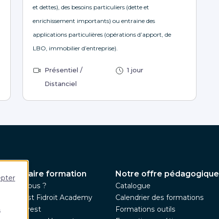
et dettes), des besoins particuliers (dette et
enrichissement importants) ou entraine des
applications particulières (opérations d’apport, de
LBO, immobilier d’entreprise).
Présentiel /
1 jour
Distanciel
 partenaire formation
Notre offre pédagogique
epter
ommes-nous ?
Catalogue
pe Harvest Fidroit Academy
Calendrier des formations
upe Harvest
Formations outils
s