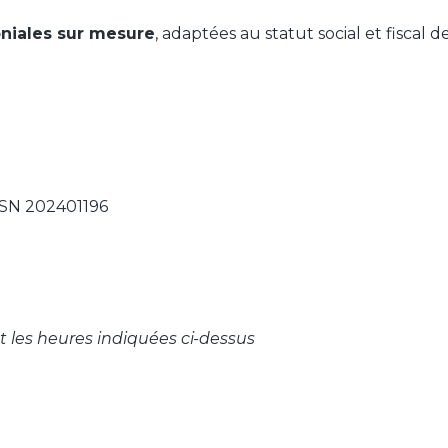
niales sur mesure
, adaptées au statut social et fiscal d
CSN 202401196
 les heures indiquées ci-dessus