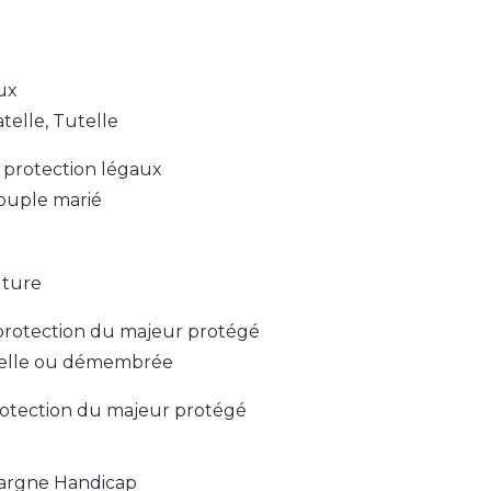
ux
telle, Tutelle
e protection légaux
couple marié
uture
la protection du majeur protégé
duelle ou démembrée
 protection du majeur protégé
pargne Handicap