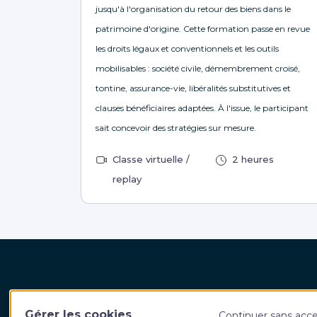
jusqu'à l'organisation du retour des biens dans le
patrimoine d'origine. Cette formation passe en revue
les droits légaux et conventionnels et les outils
mobilisables : société civile, démembrement croisé,
tontine, assurance-vie, libéralités substitutives et
clauses bénéficiaires adaptées. À l'issue, le participant
sait concevoir des stratégies sur mesure.
Classe virtuelle /
2 heures
replay
Harvest Fidroit Academy
Votre
Gérer les cookies
Continuer sans acc