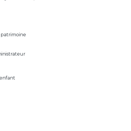
n patrimoine
ministrateur
’enfant