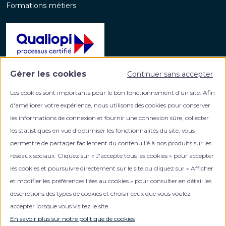
Formations métiers
Gérer les cookies
Continuer sans accepter
La certification qualité a été délivrée au titre de la
catégorie d'action suivante :
Les cookies sont importants pour le bon fonctionnement d'un site. Afin
ACTIONS DE FORMATION
d'améliorer votre expérience, nous utilisons des cookies pour conserver
les informations de connexion et fournir une connexion sûre, collecter
les statistiques en vue d'optimiser les fonctionnalités du site, vous
permettre de partager facilement du contenu lié à nos produits sur les
réseaux sociaux. Cliquez sur « J'accepte tous les cookies » pour accepter
les cookies et poursuivre directement sur le site ou cliquez sur « Afficher
et modifier les préférences liées au cookies » pour consulter en détail les
Votre partenaire formation en gestion de patrimoine
descriptions des types de cookies et choisir ceux que vous voulez
accepter lorsque vous visitez le site.
En savoir plus sur notre politique de cookies
0
NOUS CONTACTER