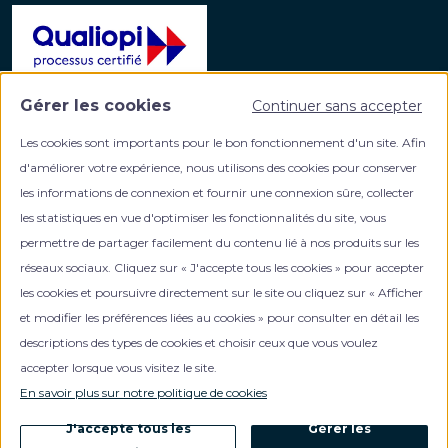
Gérer les cookies
Continuer sans accepter
La certification qualité a été délivrée au titre de la
catégorie d'action suivante :
Les cookies sont importants pour le bon fonctionnement d'un site. Afin
ACTIONS DE FORMATION
d'améliorer votre expérience, nous utilisons des cookies pour conserver
les informations de connexion et fournir une connexion sûre, collecter
les statistiques en vue d'optimiser les fonctionnalités du site, vous
permettre de partager facilement du contenu lié à nos produits sur les
réseaux sociaux. Cliquez sur « J'accepte tous les cookies » pour accepter
les cookies et poursuivre directement sur le site ou cliquez sur « Afficher
et modifier les préférences liées au cookies » pour consulter en détail les
Votre partenaire formation en gestion de patrimoine
descriptions des types de cookies et choisir ceux que vous voulez
accepter lorsque vous visitez le site.
En savoir plus sur notre politique de cookies
0
NOUS CONTACTER
J'accepte tous les
Gérer les