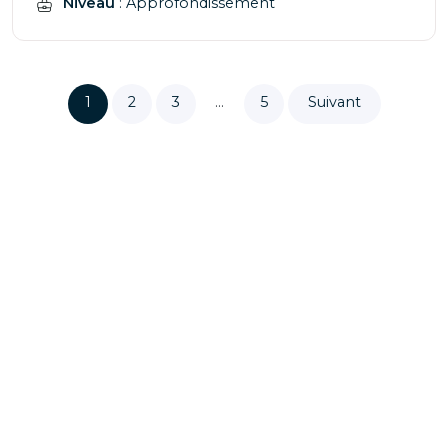
Niveau
: Approfondissement
1
2
3
…
5
Suivant
Pagination
des
publications